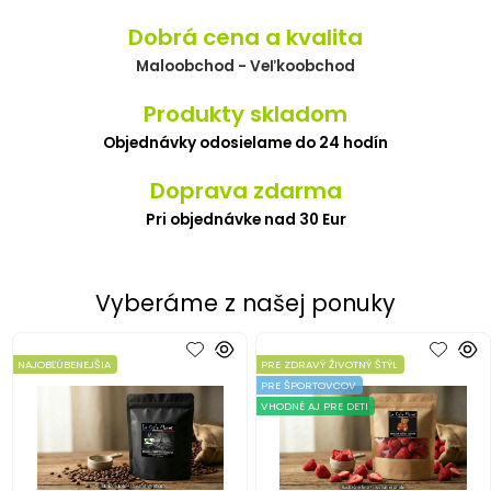
Dobrá cena a kvalita
Maloobchod - Veľkoobchod
Produkty skladom
Objednávky odosielame do 24 hodín
Doprava zdarma
Pri objednávke nad 30 Eur
Vyberáme z našej ponuky
NAJOBĽÚBENEJŠIA
PRE ZDRAVÝ ŽIVOTNÝ ŠTÝL
PRE ŠPORTOVCOV
VHODNÉ AJ PRE DETI