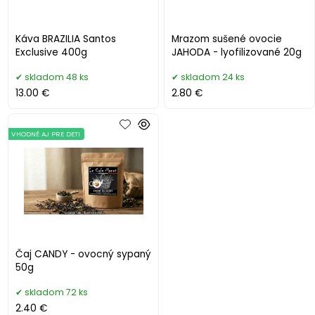
Káva BRAZILIA Santos
Mrazom sušené ovocie
Exclusive 400g
JAHODA - lyofilizované 20g
skladom 48 ks
skladom 24 ks
13.00 €
2.80 €
VHODNÉ AJ PRE DETI
Čaj CANDY - ovocný sypaný
50g
skladom 72 ks
2.40 €