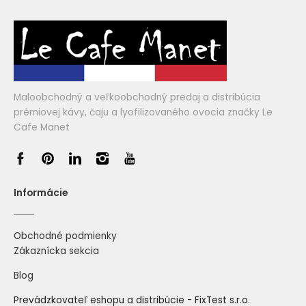
Maloobchodný a veľkoobchodný predaj a distribúcia
prémiovej kávy, čaju a lyofilizovaného ovocia značky Le
Cafe Manet
Informácie
Obchodné podmienky
Zákaznícka sekcia
Blog
Prevádzkovateľ eshopu a distribúcie - FixTest s.r.o.