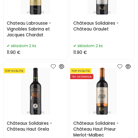
Chateau Labrousse -
Châteaux Solidaires -
Vignobles Sabrina et
Château Graulet
Jacques Chardat
skladom 2 ks
skladom 2 ks
11.90 €
11.90 €
TOP KVALITA
TOP KVALITA
TRI OCENENIA
Châteaux Solidaires -
Châteaux Solidaires -
Château Haut Grela
Château Haut Prieur
Merlot-Malbec