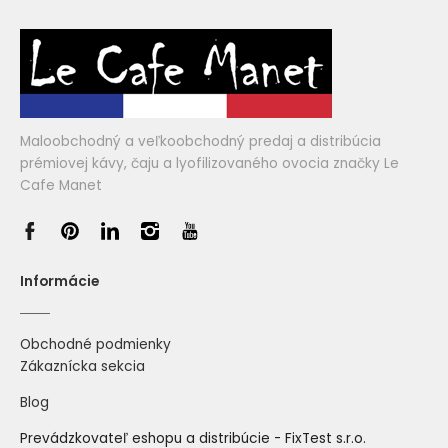
Maloobchodný a veľkoobchodný predaj a distribúcia
prémiovej kávy, čaju a lyofilizovaného ovocia značky Le
Cafe Manet
Informácie
Obchodné podmienky
Zákaznícka sekcia
Blog
Prevádzkovateľ eshopu a distribúcie - FixTest s.r.o.