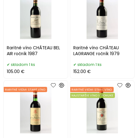
Raritné víno CHÂTEAU BEL
Raritné víno CHÂTEAU
AIR ročník 1987
LAGRANGE ročník 1979
skladom 1 ks
skladom 1 ks
105.00 €
152.00 €
RARITNÉ VEĽMI STARÉ VÍNO
RARITNÉ VEĽMI STARÉ VÍNO
NAJSTARŠIE VÍNO V PONUKE