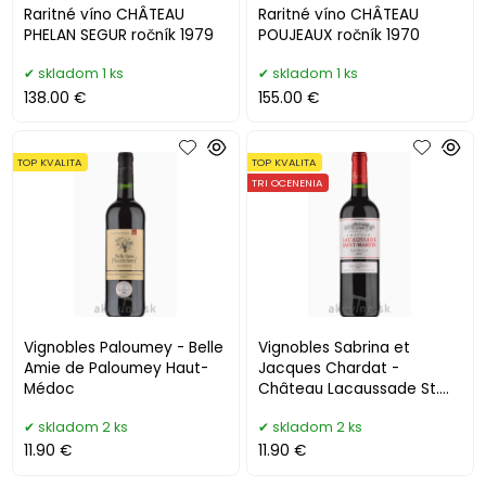
Raritné víno CHÂTEAU
Raritné víno CHÂTEAU
PHELAN SEGUR ročník 1979
POUJEAUX ročník 1970
skladom 1 ks
skladom 1 ks
138.00 €
155.00 €
TOP KVALITA
TOP KVALITA
TRI OCENENIA
Vignobles Paloumey - Belle
Vignobles Sabrina et
Amie de Paloumey Haut-
Jacques Chardat -
Médoc
Château Lacaussade St.
Martin Trois Moulins
skladom 2 ks
skladom 2 ks
11.90 €
11.90 €