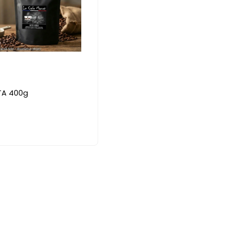
TA 400g
s