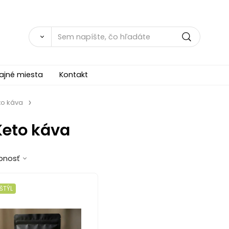
ajné miesta
Kontakt
to káva
Keto káva
pnosť
ŠTÝL