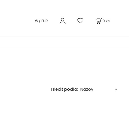
0
ks
€ / EUR
Triediť podľa: