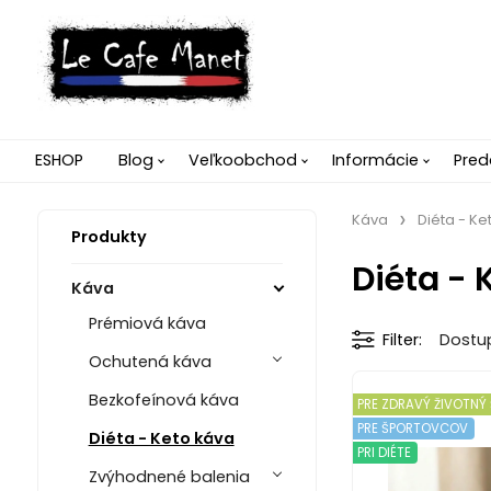
ESHOP
Blog
Veľkoobchod
Informácie
Pred
Káva
Diéta - Ke
Produkty
Diéta - 
Káva
Prémiová káva
Filter
Dostu
Ochutená káva
Bezkofeínová káva
PRE ZDRAVÝ ŽIVOTNÝ 
PRE ŠPORTOVCOV
Diéta - Keto káva
PRI DIÉTE
Zvýhodnené balenia