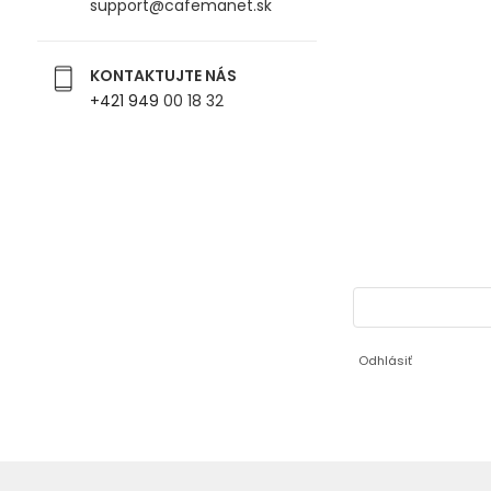
support@cafemanet.sk
KONTAKTUJTE NÁS
+421
949
00 18 32
Odhlásiť