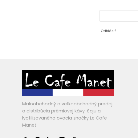
Odhlásiť
Maloobchodný a veľkoobchodný predaj
a distribúcia prémiovej kávy, čaju a
lyofilizovaného ovocia značky Le Cafe
Manet