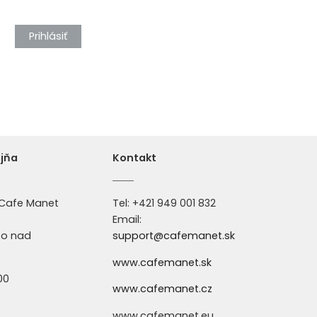
Prihlásiť
jňa
Kontakt
e Cafe Manet
Tel: +
421 949 001 832
Email:
to nad
support@cafemanet.sk
www.cafemanet.sk
:00
www.cafemanet.cz
www.cafemanet.eu