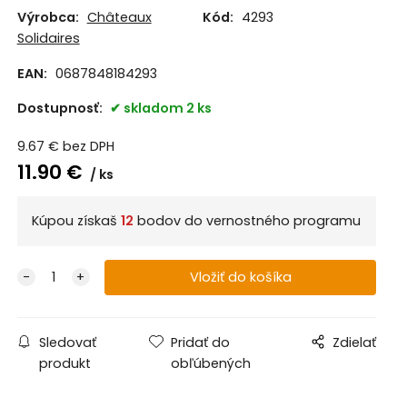
Výrobca:
Châteaux
Kód:
4293
Solidaires
EAN:
0687848184293
Dostupnosť:
skladom 2 ks
9.67
€
bez DPH
11.90
€
ks
Kúpou získaš
12
bodov do vernostného programu
Sledovať
Pridať do
Zdielať
produkt
obľúbených