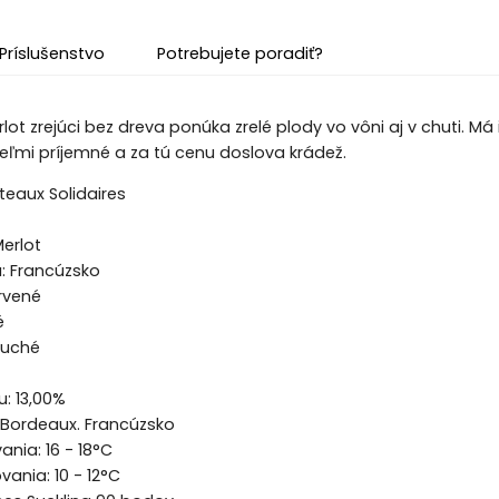
Príslušenstvo
Potrebujete poradiť?
lot zrejúci bez dreva ponúka zrelé plody vo vôni aj v chuti. Má 
Veľmi príjemné a za tú cenu doslova krádež.
eaux Solidaires
erlot
u:
Francúzsko
rvené
é
suché
: 13,00%
 Bordeaux. Francúzsko
nia: 16 - 18°C
vania: 10 - 12°C