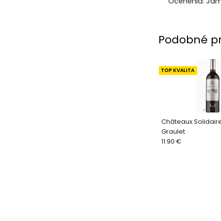
Ocenenia: Jam
Podobné p
TOP KVALITA
Châteaux Solidair
Graulet
11.90 €