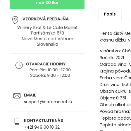
nad 30 Eur
Popis
Tento čistý Mer
krásnu dĺžku. 
Vinárstvo:
Chât
Ročník: 2021
Odroda vína:
M
Krajina pôvod
Farba vína:
Če
Druh vína:
tich
Obsah cukru: 
EMAIL
Objem: 0,75l
support@cafemanet.sk
Obsah alkoholu
Pôvod hrozna:
Teplota podáva
KONTAKTUJTE NÁS
Teplota sklado
+421
949
00 18 32