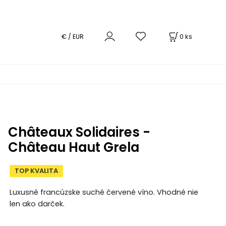
0
ks
€ / EUR
Châteaux Solidaires -
Château Haut Grela
TOP KVALITA
Luxusné francúzske suché červené víno. Vhodné nie
len ako darček.