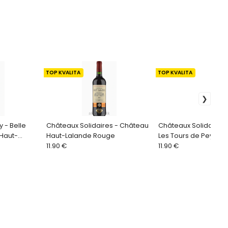
TOP KVALITA
TOP KVALITA
 - Belle
Châteaux Solidaires - Château
Châteaux Solidaires
Haut-
Haut-Lalande Rouge
Les Tours de Peyrat V
11.90 €
Vignes
11.90 €